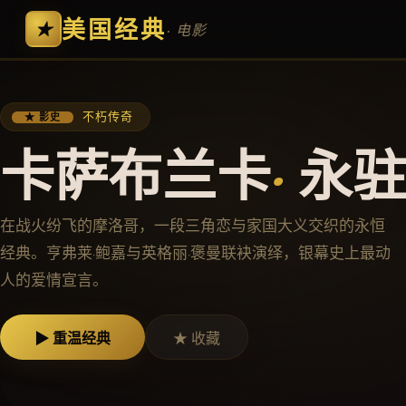
美国经典
★
· 电影
不朽传奇
★ 影史
卡萨布兰卡
·
永
在战火纷飞的摩洛哥，一段三角恋与家国大义交织的永恒
经典。亨弗莱·鲍嘉与英格丽·褒曼联袂演绎，银幕史上最动
人的爱情宣言。
▶ 重温经典
★ 收藏