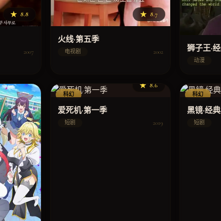
★
8.8
★
8.7
火线·第五季
狮子王·
2007
2002
电视剧
动漫
★
8.6
科幻
科幻
爱死机·第一季
黑镜·经
2019
短剧
短剧