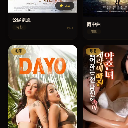
★
8.8
公民凯恩
雨中曲
1941
电影
电影
犯罪
职场