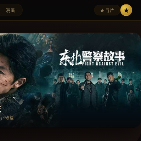
★
漫画
★ 寻片
驻
4K修复