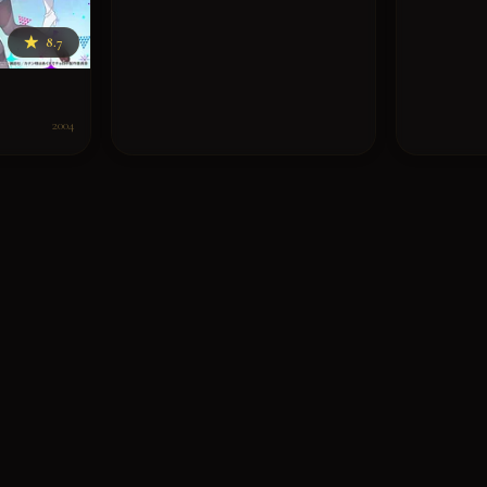
★
8.7
2004