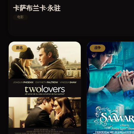
卡萨布兰卡·永驻
电影
励志
战争