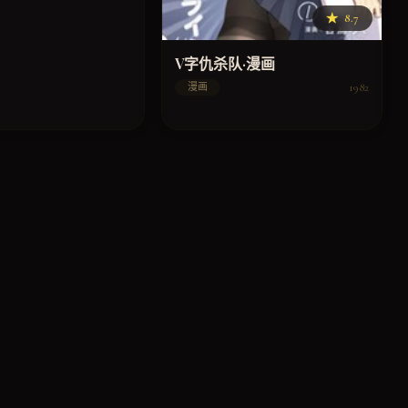
★
8.7
V字仇杀队·漫画
1982
漫画