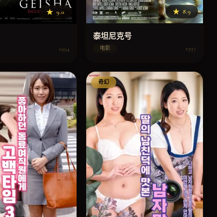
★
8.9
★
9.0
泰坦尼克号
1997
1994
电影
奇幻