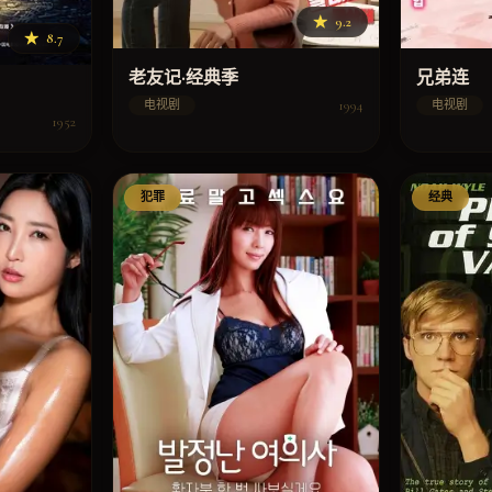
★
9.2
★
8.7
老友记·经典季
兄弟连
1994
电视剧
电视剧
1952
犯罪
经典