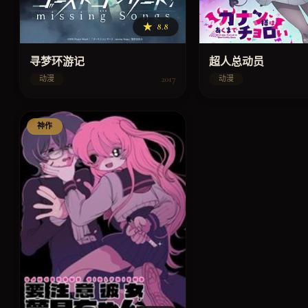
★
8.8
寻梦环游记
超人总动员
2017
动漫
动漫
神作