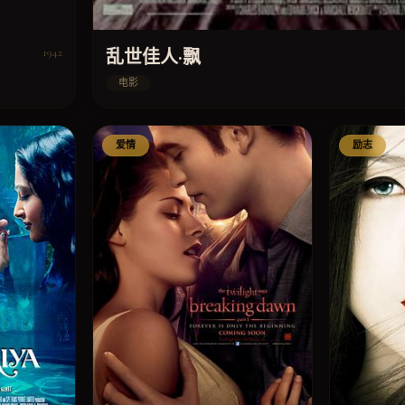
乱世佳人·飘
1942
电影
爱情
励志