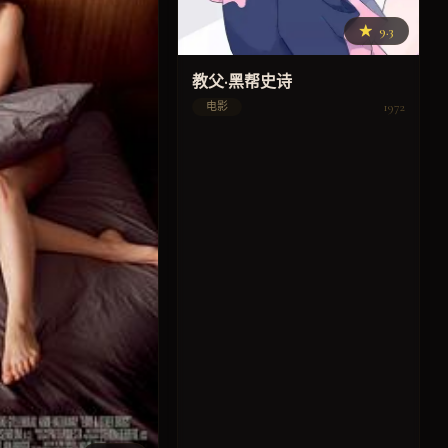
★
9.3
教父·黑帮史诗
1972
电影