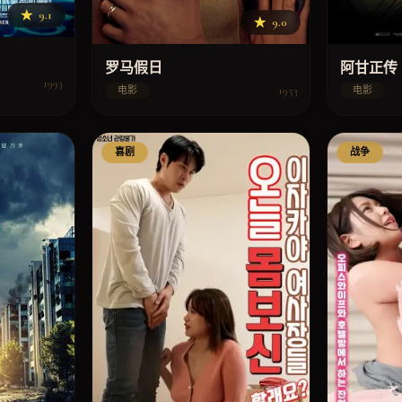
★
9.1
★
9.0
阿甘正传
罗马假日
1993
1953
电影
电影
喜剧
战争