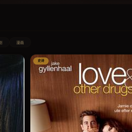
剧
漫画
史诗