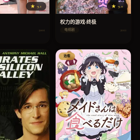
★
9.1
★
9.0
权力的游戏·终极
2001
2011
电视剧
治愈