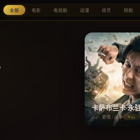
全部
电影
电视剧
动漫
综艺
短剧
驻
卡萨布兰卡·永
1942 · 爱情 / 战争
⭐ 9.5