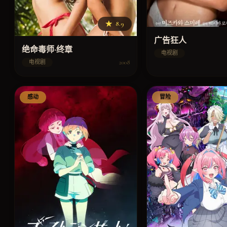
★
8.9
广告狂人
绝命毒师·终章
电视剧
2008
电视剧
感动
冒险