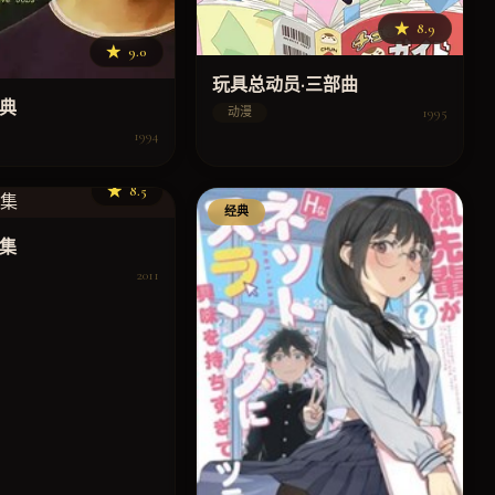
★
8.9
★
9.0
玩具总动员·三部曲
经典
1995
动漫
1994
★
8.5
经典
典集
2011