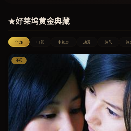
好莱坞黄金典藏
★
全部
电影
电视剧
动漫
综艺
短
不朽