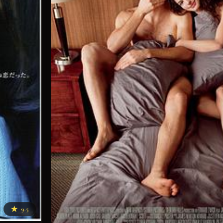
★
9.5