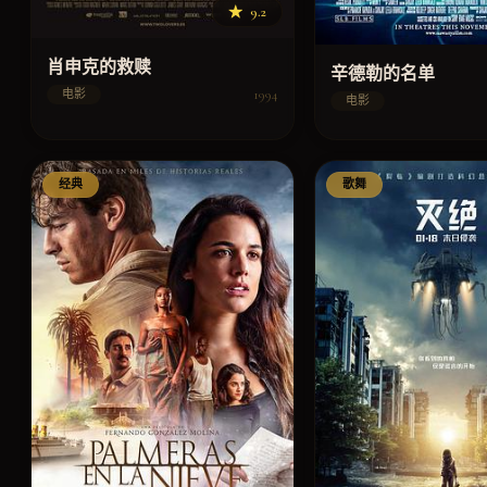
★
9.2
肖申克的救赎
辛德勒的名单
1994
电影
电影
经典
歌舞